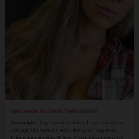
Vad Hade Du Helst Velat Göra?
Vemodig87
: Nej, men nu måste vi börja leva lite! Du
och jag! Vad hade du helst velat göra? Jag är en
kvinna som säger ja till livet. Om mina vänner vill at...