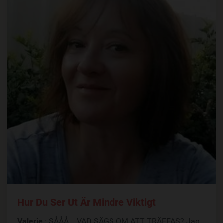
Hur Du Ser Ut Är Mindre Viktigt
Valerie
: SÅÅÅ... VAD SÄGS OM ATT TRÄFFAS? Jag