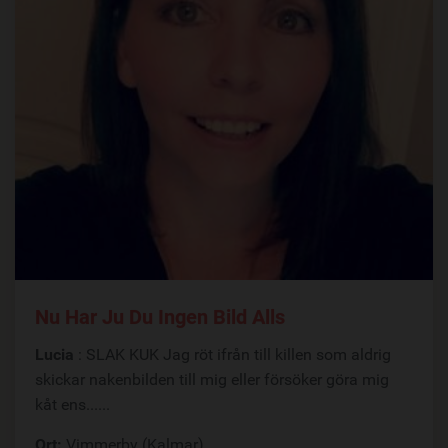
Nu Har Ju Du Ingen Bild Alls
Lucia
: SLAK KUK Jag röt ifrån till killen som aldrig
skickar nakenbilden till mig eller försöker göra mig
kåt ens......
Ort:
Vimmerby (Kalmar)