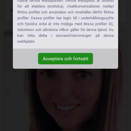
måste lämna webbplatsen. Denna webbplats är avsedd
för att etablera (erotiska), chattkonversationer mellan
Kontakta nu!
fiktiva profiler och användare och innehåller därför fiktiva
profiler. Dessa profiler har lagts till i underhållningssyfte
och fysiska avtal är inte möjliga med dessa profiler. iii),
Sekretess och allmänna villkor gäller för denna tjänst. Du
kan hitta detta i ansvarsfriskrivningen på denna
webbplats.
Acceptera och fortsätt