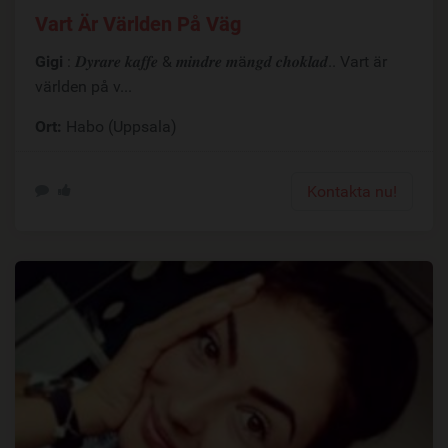
Vart Är Världen På Väg
Gigi
: 𝑫𝒚𝒓𝒂𝒓𝒆 𝒌𝒂𝒇𝒇𝒆 & 𝒎𝒊𝒏𝒅𝒓𝒆 𝒎ä𝒏𝒈𝒅 𝒄𝒉𝒐𝒌𝒍𝒂𝒅.. Vart är
världen på v...
Ort:
Habo (Uppsala)
Kontakta nu!