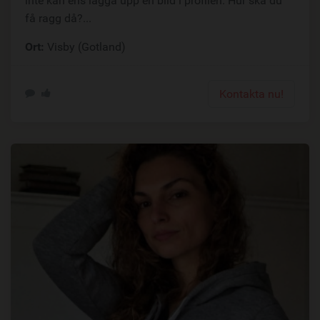
inte kan ens lägga upp en bild i profilen. Hur ska du
få ragg då?...
Ort:
Visby (Gotland)
Kontakta nu!