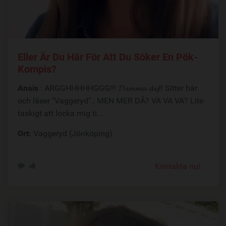
Eller Är Du Här För Att Du Söker En Pök-
Kompis?
Anais
: ARGGHHHHHGGG!!! 𝓓𝓾𝓶𝓶𝓪 𝓭𝓮𝓳!! Sitter här
och läser "Vaggeryd".. MEN MER DÅ? VA VA VA? Lite
taskigt att locka mig ti...
Ort:
Vaggeryd (Jönköping)
Kontakta nu!