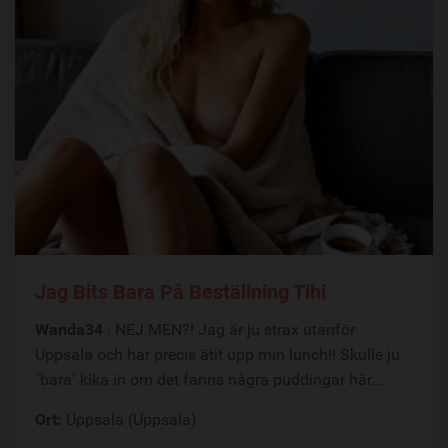
Jag Bits Bara På Beställning Tihi
Wanda34
: NEJ MEN?! Jag är ju strax utanför
Uppsala och har precis ätit upp min lunch!! Skulle ju
"bara" kika in om det fanns några puddingar här...
Ort:
Uppsala (Uppsala)