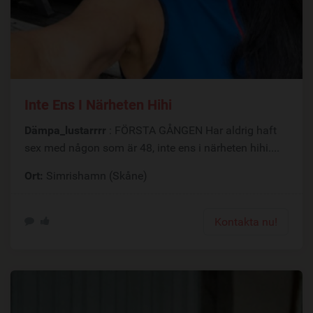
Inte Ens I Närheten Hihi
Dämpa_lustarrrr
: FÖRSTA GÅNGEN Har aldrig haft
sex med någon som är 48, inte ens i närheten hihi....
Ort:
Simrishamn (Skåne)
Kontakta nu!