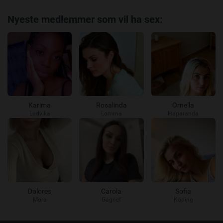
Nyeste medlemmer som vil ha sex:
Karima
Rosalinda
Ornella
Ludvika
Lomma
Haparanda
Dolores
Carola
Sofia
Mora
Gagnef
Köping