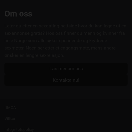
Användbara
Om oss
länkar
Leter du etter en sexdating-nettside hvor du kan legge ut en
sexannonse gratis? Hos oss finner du menn og kvinner fra
hele Norge som alle søker spennende og krydrede
sexmøter. Noen ser etter et engangsmøte, mens andre
ønsker en lengre sexrelasjon.
Läs mer om oss
Kontakta nu!
DMCA
Villkor
Integritetspolicy