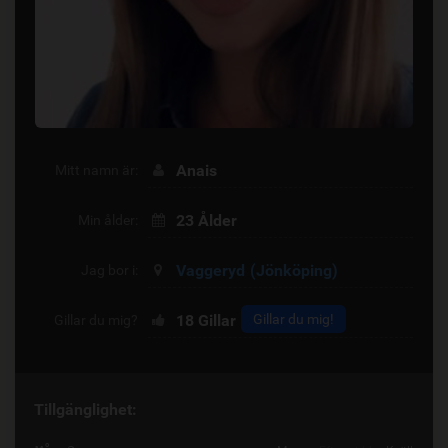
Anais
Mitt namn är:
23 Ålder
Min ålder:
Vaggeryd
(Jönköping)
Jag bor i:
18
Gillar
Gillar du mig!
Gillar du mig?
Tillgänglighet: