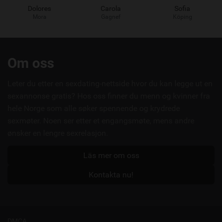
Dolores
Carola
Sofia
Mora
Gagnef
Köping
Användbara
Om oss
länkar
Leter du etter en sexdating-nettside hvor du kan legge ut en
sexannonse gratis? Hos oss finner du menn og kvinner fra
hele Norge som alle søker spennende og krydrede
sexmøter. Noen ser etter et engangsmøte, mens andre
ønsker en lengre sexrelasjon.
Läs mer om oss
Kontakta nu!
DMCA