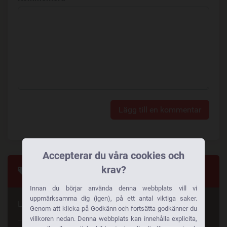
Lägg till en kommentar
Accepterar du våra cookies och
krav?
Taggar
Innan du börjar använda denna webbplats vill vi
uppmärksamma dig (igen), på ett antal viktiga saker.
Letar du efter något speciellt
Genom att klicka på Godkänn och fortsätta godkänner du
villkoren nedan. Denna webbplats kan innehålla explicita,