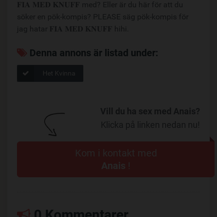
𝐅𝚰𝐀 𝐌𝐄𝐃 𝐊𝐍𝐔𝐅𝐅 med? Eller är du här för att du
söker en pök-kompis? PLEASE säg pök-kompis för
jag hatar 𝐅𝚰𝐀 𝐌𝐄𝐃 𝐊𝐍𝐔𝐅𝐅 hihi.
Denna annons är listad under:
Het Kvinna
Vill du ha sex med Anais?
Klicka på linken nedan nu!
Kom i kontakt med
Anais
!
0 Kommentarer