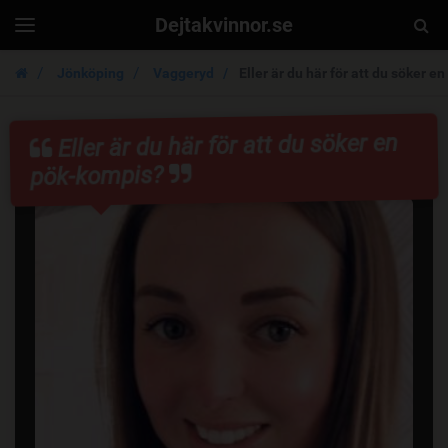
Dejtakvinnor.se
Togg
Toggle
navigation
Sear
Jönköping
Vaggeryd
Eller är du här för att du söker e
Eller är du här för att du söker en
pök-kompis?