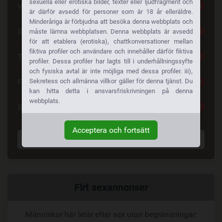
sexuella eller erotiska bilder, texter eller ljudfragment och
Vacker Kvinna
40
är därför avsedd för personer som är 18 år elleräldre.
Minderåriga är förbjudna att besöka denna webbplats och
Sexchatt
36
måste lämna webbplatsen. Denna webbplats är avsedd
för att etablera (erotiska), chattkonversationer mellan
fiktiva profiler och användare och innehåller därför fiktiva
Träffa Singlar
34
profiler. Dessa profiler har lagts till i underhållningssyfte
och fysiska avtal är inte möjliga med dessa profiler. iii),
Sekretess och allmänna villkor gäller för denna tjänst. Du
Första Dejten
34
kan hitta detta i ansvarsfriskrivningen på denna
webbplats.
Seriös Dejting
32
Acceptera och fortsätt
Visa alla taggar
Relaterad
Flrt sexannonser
länk
Människor här letar efter sex utan begränsningar: