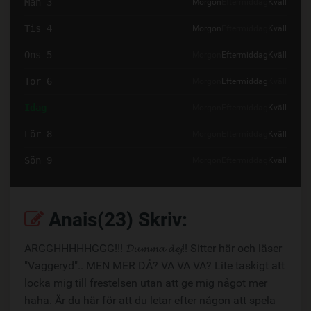
Mån 3
Morgon
Eftermiddag
Kväll
Tis 4
Morgon
Eftermiddag
Kväll
Ons 5
Morgon
Eftermiddag
Kväll
Tor 6
Morgon
Eftermiddag
Kväll
Idag
Morgon
Eftermiddag
Kväll
Lör 8
Morgon
Eftermiddag
Kväll
Sön 9
Morgon
Eftermiddag
Kväll
Anais(23) Skriv:
ARGGHHHHHGGG!!! 𝓓𝓾𝓶𝓶𝓪 𝓭𝓮𝓳!! Sitter här och läser
"Vaggeryd".. MEN MER DÅ? VA VA VA? Lite taskigt att
locka mig till frestelsen utan att ge mig något mer
haha. Är du här för att du letar efter någon att spela